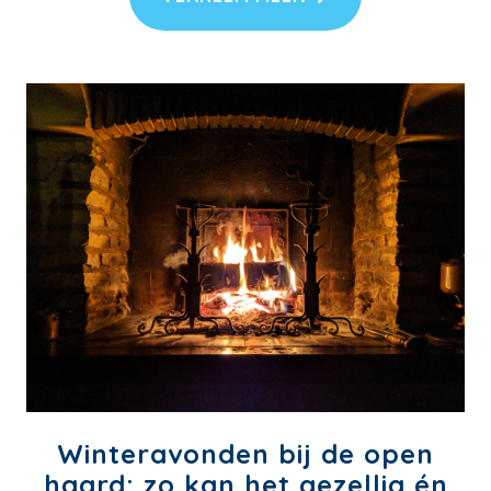
Winteravonden bij de open
haard: zo kan het gezellig én