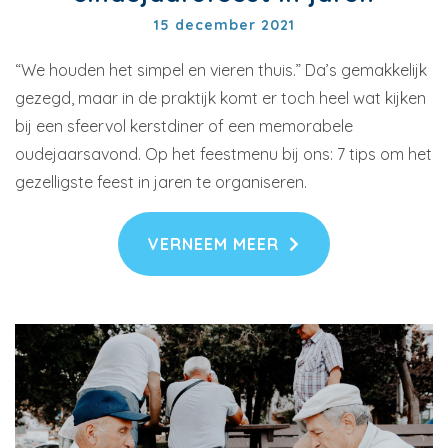
15 december 2021
“We houden het simpel en vieren thuis.” Da’s gemakkelijk
gezegd, maar in de praktijk komt er toch heel wat kijken
bij een sfeervol kerstdiner of een memorabele
oudejaarsavond. Op het feestmenu bij ons: 7 tips om het
gezelligste feest in jaren te organiseren.
VERNEEM MEER