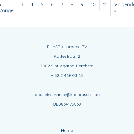
«
3
4
5
6
7
8
9
10
11
Volgend
Vorige
»
PHASE Insurance BV
Kattestraat 2
1082 Sint-Agatha-Berchem
+ 32 2 469 03 63
phaseinsurance@kbcbrussels.be
BE0864175869
Home